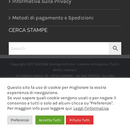
Informativa sulla Privacy
Metodi di pagamento e Spedizioni
CERCA STAMPE
Copyright 2017 BAZZANI Stampe Antiche - Libreria Antiquaria | Tutti i
diritti riservati
Via Alberto Mario, 10 - 37121 VERONA - tel. 045 597621 - fax. 045
2597662 -
info@libreriabazzanistampeantiche.com
P.iva:
Questo sito fa uso di cookie per migliorare la vostra
IT03989970235
esperienza di navigazione.
Se vuoi sapere quali cookie vengono usati o per negare il
consenso a tutti o solo ad alcuni clicca su "Preferenze".
Per maggiori info puoi leggere qui:
Leggi l'informativa
Facebook
Instagram
Preferenze
Accetta Tutti
Rifiuta Tutti