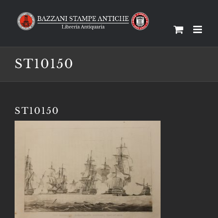
Salta
al
contenuto
ST10150
ST10150