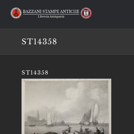
Salta
al
contenuto
ST14358
ST14358