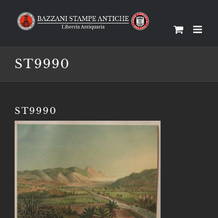
Salta
al
contenuto
ST9990
ST9990