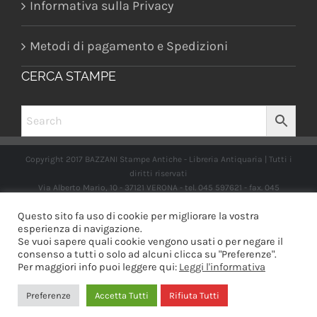
Informativa sulla Privacy
Metodi di pagamento e Spedizioni
CERCA STAMPE
Copyright 2017 BAZZANI Stampe Antiche - Libreria Antiquaria | Tutti i
diritti riservati
Via Alberto Mario, 10 - 37121 VERONA - tel. 045 597621 - fax. 045
2597662 -
info@libreriabazzanistampeantiche.com
P.iva:
Questo sito fa uso di cookie per migliorare la vostra
IT03989970235
esperienza di navigazione.
Se vuoi sapere quali cookie vengono usati o per negare il
consenso a tutti o solo ad alcuni clicca su "Preferenze".
Per maggiori info puoi leggere qui:
Leggi l'informativa
Facebook
Instagram
Preferenze
Accetta Tutti
Rifiuta Tutti