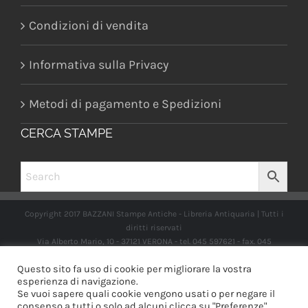
Condizioni di vendita
Informativa sulla Privacy
Metodi di pagamento e Spedizioni
CERCA STAMPE
Copyright 2017 BAZZANI Stampe Antiche - Libreria Antiquaria | Tutti i
diritti riservati
Via Alberto Mario, 10 - 37121 VERONA - tel. 045 597621 - fax. 045
2597662 -
info@libreriabazzanistampeantiche.com
P.iva:
Questo sito fa uso di cookie per migliorare la vostra
IT03989970235
esperienza di navigazione.
Se vuoi sapere quali cookie vengono usati o per negare il
consenso a tutti o solo ad alcuni clicca su "Preferenze".