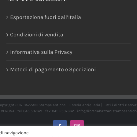
Esportazione fuori dall’Italia
Condizioni di vendita
Informativa sulla Privacy
Metodi di pagamento e Spedizioni
opyright 2017 BAZZANI Stampe Antiche - Libreria Antiquaria | Tutti i diritti riserva
21 VERONA - tel. 045 597621 - fax. 045 2597662 -
info@libreriabazzanistampeantich
Facebook
Instagram
di navigazione.