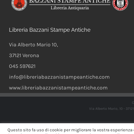
Libreria Bazzani Stampe Antiche
Via Alberto Mario 10
,
37121
Verona
045 597621
info@libreriabazzanistampeantiche.com
www.libreriabazzanistampeantiche.com
C
Via Alberto Mario, 10 - 371
Questo sito fa uso di cookie per migliorare la vostra esperienza 