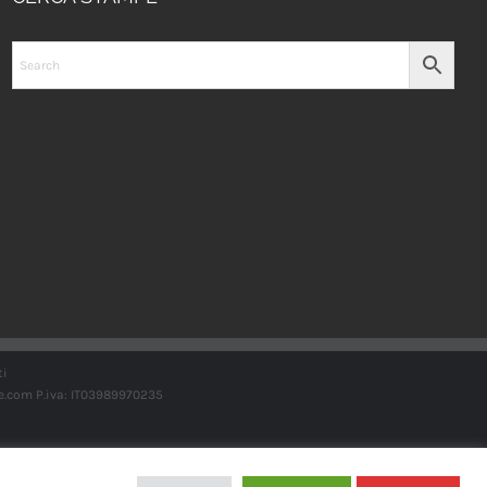
ti
e.com
P.iva: IT03989970235