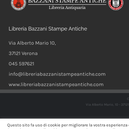
Libreria Bazzani Stampe Antiche
Via Alberto Mario 10
,
37121
Verona
045 597621
info@libreriabazzanistampeantiche.com
www.libreriabazzanistampeantiche.com
C
Via Alberto Mario, 10 - 371
Questo sito fa uso di cookie per migliorare la vostra esperienza 