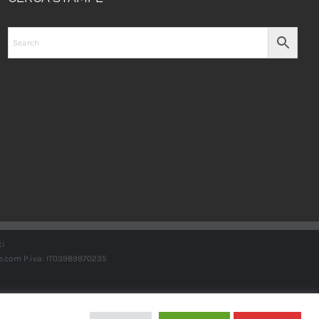
ti
e.com
P.iva: IT03989970235