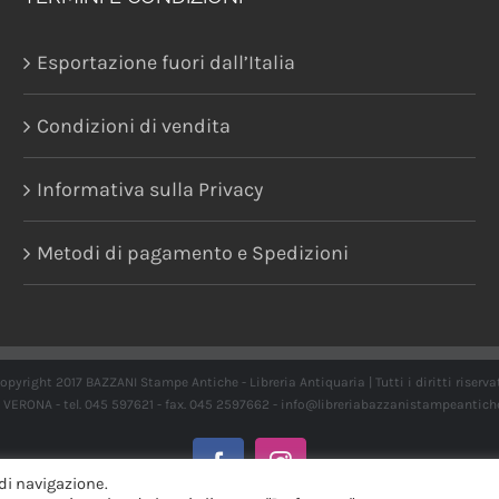
Esportazione fuori dall’Italia
Condizioni di vendita
Informativa sulla Privacy
Metodi di pagamento e Spedizioni
opyright 2017 BAZZANI Stampe Antiche - Libreria Antiquaria | Tutti i diritti riserva
21 VERONA - tel. 045 597621 - fax. 045 2597662 -
info@libreriabazzanistampeantich
Facebook
Instagram
di navigazione.