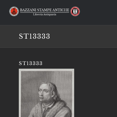
Salta
al
contenuto
ST13333
ST13333