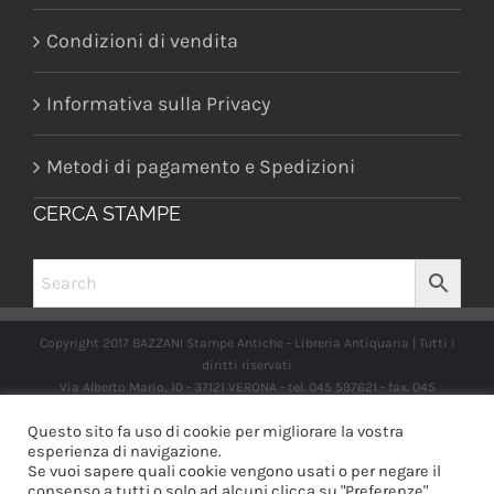
Condizioni di vendita
Informativa sulla Privacy
Metodi di pagamento e Spedizioni
CERCA STAMPE
Copyright 2017 BAZZANI Stampe Antiche - Libreria Antiquaria | Tutti i
diritti riservati
Via Alberto Mario, 10 - 37121 VERONA - tel. 045 597621 - fax. 045
2597662 -
info@libreriabazzanistampeantiche.com
P.iva:
Questo sito fa uso di cookie per migliorare la vostra
IT03989970235
esperienza di navigazione.
Se vuoi sapere quali cookie vengono usati o per negare il
consenso a tutti o solo ad alcuni clicca su "Preferenze".