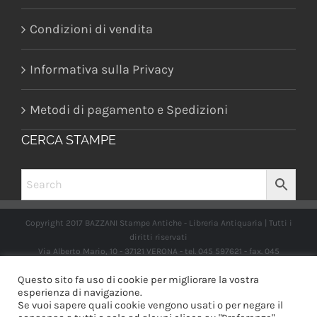
Condizioni di vendita
Informativa sulla Privacy
Metodi di pagamento e Spedizioni
CERCA STAMPE
Copyright 2017 BAZZANI Stampe Antiche - Libreria Antiquaria | Tutti i
diritti riservati
Via Alberto Mario, 10 - 37121 VERONA - tel. 045 597621 - fax. 045
2597662 -
info@libreriabazzanistampeantiche.com
P.iva:
Questo sito fa uso di cookie per migliorare la vostra
IT03989970235
esperienza di navigazione.
Se vuoi sapere quali cookie vengono usati o per negare il