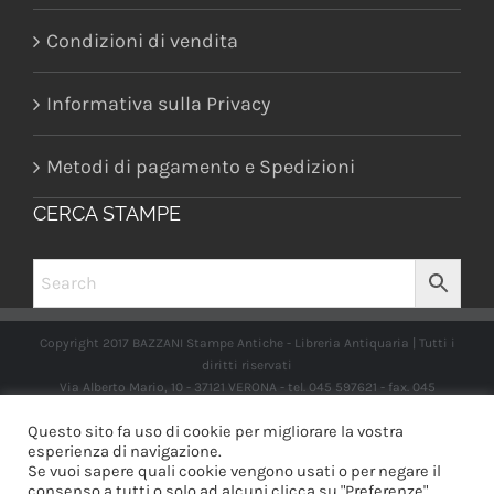
Condizioni di vendita
Informativa sulla Privacy
Metodi di pagamento e Spedizioni
CERCA STAMPE
Copyright 2017 BAZZANI Stampe Antiche - Libreria Antiquaria | Tutti i
diritti riservati
Via Alberto Mario, 10 - 37121 VERONA - tel. 045 597621 - fax. 045
2597662 -
info@libreriabazzanistampeantiche.com
P.iva:
Questo sito fa uso di cookie per migliorare la vostra
IT03989970235
esperienza di navigazione.
Se vuoi sapere quali cookie vengono usati o per negare il
consenso a tutti o solo ad alcuni clicca su "Preferenze".