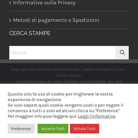
Informativa sulla Privacy
Metodi di pagamento e Spedizioni
CERCA STAMPE
Copyright 2017 BAZZANI Stampe Antiche - Libreria Antiquaria | Tutti i
diritti riservati
Via Alberto Mario, 10 - 37121 VERONA - tel. 045 597621 - fax. 045
2597662 -
info@libreriabazzanistampeantiche.com
P.iva:
Questo sito fa uso di cookie per migliorare la vostra
IT03989970235
esperienza di navigazione.
Se vuoi sapere quali cookie vengono usati o per negare il
consenso a tutti o solo ad alcuni clicca su "Preferenze".
Per maggiori info puoi leggere qui:
Leggi l'informativa
Facebook
Instagram
Preferenze
Accetta Tutti
Rifiuta Tutti