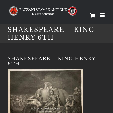
Salta
al
contenuto
SHAKESPEARE – KING
HENRY 6TH
SHAKESPEARE – KING HENRY
6TH