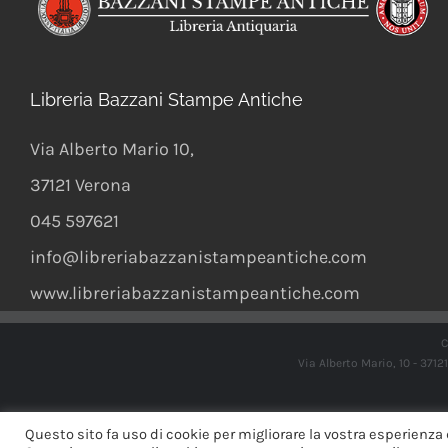
Libreria Bazzani Stampe Antiche
Via Alberto Mario 10
,
37121
Verona
045 597621
info@libreriabazzanistampeantiche.com
www.libreriabazzanistampeantiche.com
C
Via Alberto Mario, 10 - 371
Questo sito fa uso di cookie per migliorare la vostra esperienza 