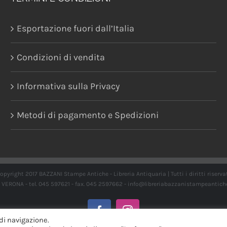
Esportazione fuori dall’Italia
Condizioni di vendita
Informativa sulla Privacy
Metodi di pagamento e Spedizioni
opyright 2017 BAZZANI Stampe Antiche - Libreria Antiquaria | Tutti i diritti riserva
21 VERONA - tel. 045 597621 - fax. 045 2597662 -
info@libreriabazzanistampeantich
Facebook
Instagram
di navigazione.