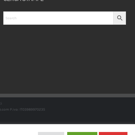
ti
e.com
P.iva: IT03989970235