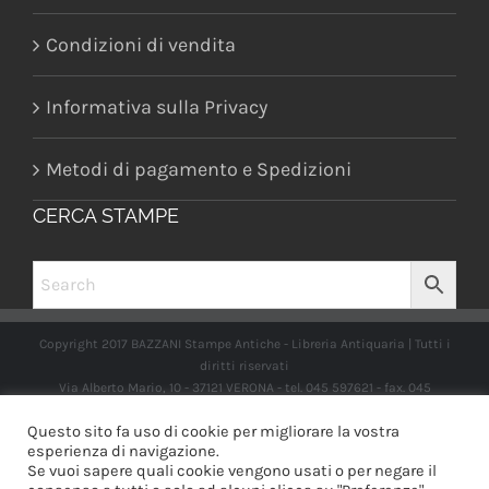
Condizioni di vendita
Informativa sulla Privacy
Metodi di pagamento e Spedizioni
CERCA STAMPE
Copyright 2017 BAZZANI Stampe Antiche - Libreria Antiquaria | Tutti i
diritti riservati
Via Alberto Mario, 10 - 37121 VERONA - tel. 045 597621 - fax. 045
2597662 -
info@libreriabazzanistampeantiche.com
P.iva:
Questo sito fa uso di cookie per migliorare la vostra
IT03989970235
esperienza di navigazione.
Se vuoi sapere quali cookie vengono usati o per negare il