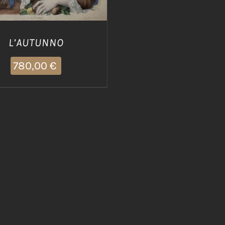
L’AUTUNNO
780,00
€