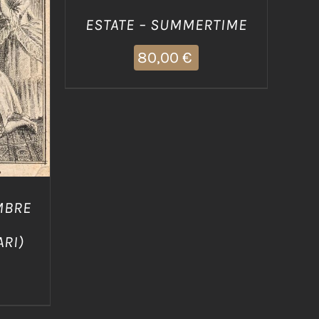
/
ESTATE – SUMMERTIME
80,00
€
MBRE
ARI)