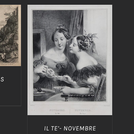
/
AGGIUNGI AL CARRELLO
/
DETTAGLI
US
IL TE’- NOVEMBRE