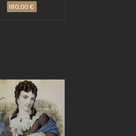
180,00
€
IUNGI AL CARRELLO
/
DETTAGLI