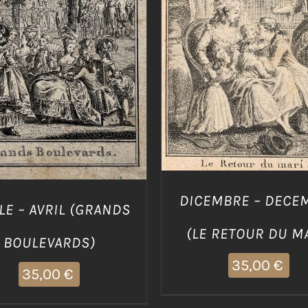
AGGIUNGI AL CARRELLO
IUNGI AL CARRELLO
/
DETTAGLI
DETTAGLI
DICEMBRE – DECE
LE – AVRIL (GRANDS
(LE RETOUR DU M
BOULEVARDS)
35,00
€
35,00
€