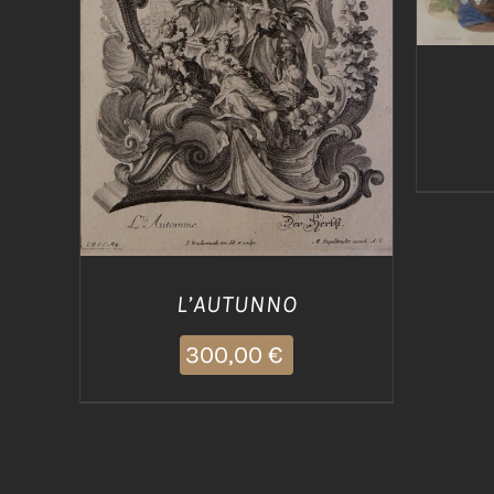
AGGIUNGI AL CARRELLO
/
DETTAGLI
L’AUTUNNO
300,00
€