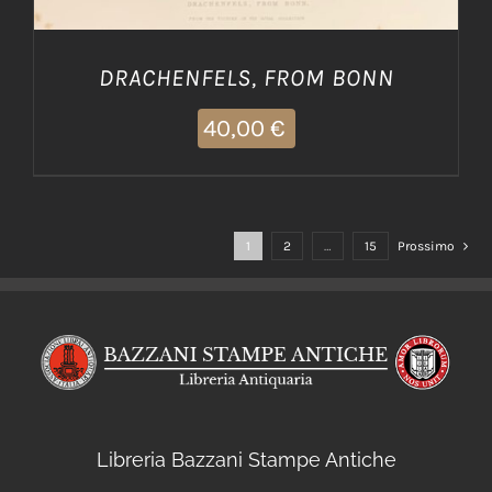
DRACHENFELS, FROM BONN
40,00
€
1
2
…
15
Prossimo
Libreria Bazzani Stampe Antiche