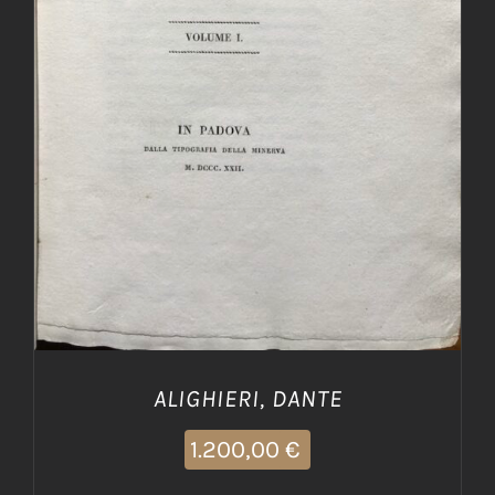
AGGIUNGI AL CARRELLO
/
DETTAGLI
ALIGHIERI, DANTE
1.200,00
€