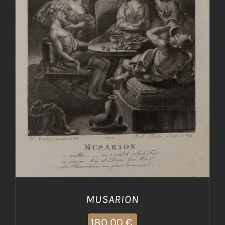
AGGIUNGI AL CARRELLO
/
DETTAGLI
MUSARION
180,00
€