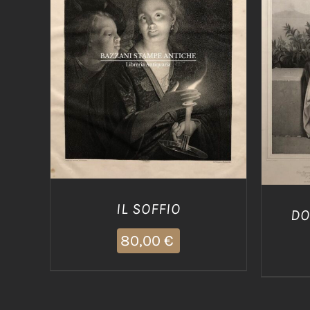
AGGIUNGI AL CARRELLO
/
AGG
DETTAGLI
IL SOFFIO
DO
80,00
€