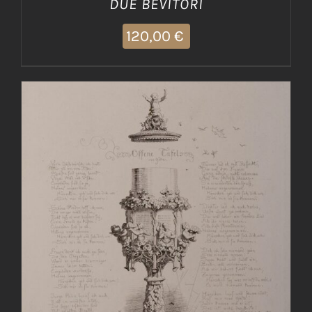
DUE BEVITORI
120,00
€
AGGIUNGI AL CARRELLO
/
DETTAGLI