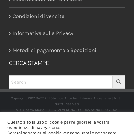
Condizioni di vendita
Informativa sulla Privacy
Metodi di pagamento e Spedizioni
CERCA STAMPE
Copyright 2017 BAZZANI Stampe Antiche - Libreria Antiquaria | Tutti i
diritti riservati
Via Alberto Mario, 10 - 37121 VERONA - tel. 045 597621 - fax. 045
2597662 -
info@libreriabazzanistampeantiche.com
P.iva:
Questo sito fa uso di cookie per migliorare la vostra
IT03989970235
esperienza di navigazione.
Se vuoi sapere quali cookie vengono usati o per negare il