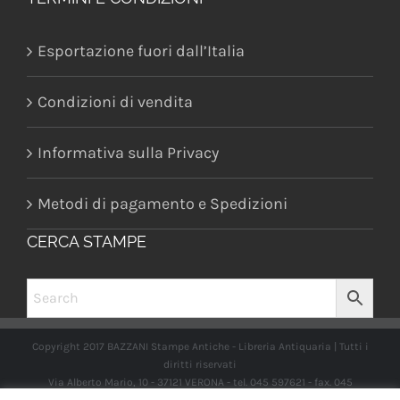
Esportazione fuori dall’Italia
Condizioni di vendita
Informativa sulla Privacy
Metodi di pagamento e Spedizioni
CERCA STAMPE
Copyright 2017 BAZZANI Stampe Antiche - Libreria Antiquaria | Tutti i
diritti riservati
Via Alberto Mario, 10 - 37121 VERONA - tel. 045 597621 - fax. 045
2597662 -
info@libreriabazzanistampeantiche.com
P.iva: