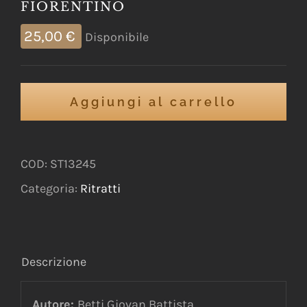
FIORENTINO
25,00
€
Disponibile
Aggiungi al carrello
COD:
ST13245
Categoria:
Ritratti
Descrizione
Autore:
Betti Giovan Battista