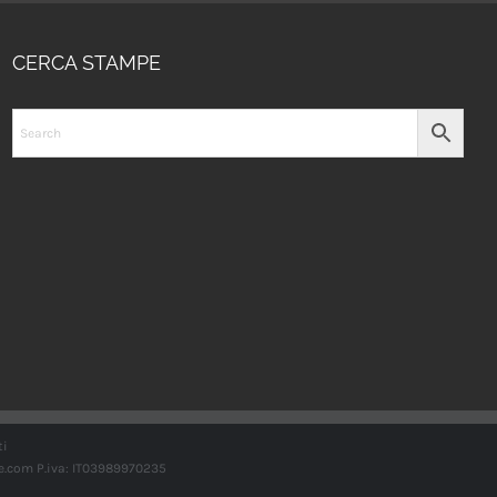
CERCA STAMPE
ti
e.com
P.iva: IT03989970235