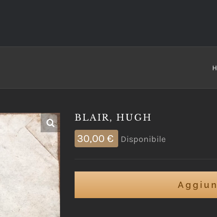
H
BLAIR, HUGH
30,00
€
Disponibile
Aggiun