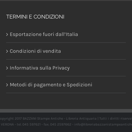
TERMINI E CONDIZIONI
Esportazione fuori dall’Italia
Condizioni di vendita
Informativa sulla Privacy
Metodi di pagamento e Spedizioni
opyright 2017 BAZZANI Stampe Antiche - Libreria Antiquaria | Tutti i diritti riserva
21 VERONA - tel. 045 597621 - fax. 045 2597662 -
info@libreriabazzanistampeantich