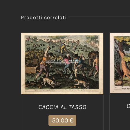
Prodotti correlati
AGG
AGGIUNGI AL CARRELLO
/
DETTAGLI
C
CACCIA AL TASSO
150,00
€