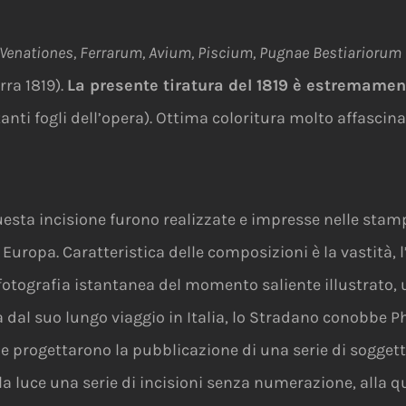
Venationes, Ferrarum, Avium, Piscium, Pugnae Bestiariorum 
rra 1819).
La presente tiratura del 1819 è estremame
 tanti fogli dell’opera). Ottima coloritura molto affascina
questa incisione furono realizzate e impresse nelle stamp
Europa. Caratteristica delle composizioni è la vastità, 
otografia istantanea del momento saliente illustrato, un
sa dal suo lungo viaggio in Italia, lo Stradano conobbe P
ue progettarono la pubblicazione di una serie di soggetti v
 alla luce una serie di incisioni senza numerazione, alla