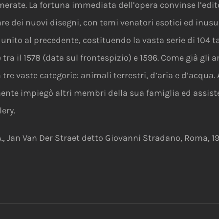
erate. La fortuna immediata dell’opera convinse l’edito
re dei nuovi disegni, con temi venatori esotici ed inus
nito al precedente, costituendo la vasta serie di 104 ta
e tra il 1578 (data sul frontespizio) e 1596. Come già gli a
e vaste categorie: animali terrestri, d’aria e d’acqua. A
ente impiegò altri membri della sua famiglia ed assisten
ery.
A., Jan Van Der Straet detto Giovanni Stradano, Roma, 19