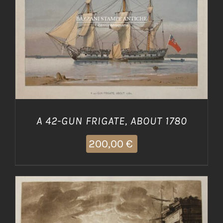
AGGIUNGI AL CARRELLO
/
DETTAGLI
A 42-GUN FRIGATE, ABOUT 1780
200,00
€