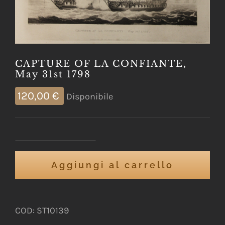
CAPTURE OF LA CONFIANTE,
May 31st 1798
120,00
€
Disponibile
CAPTURE
Aggiungi al carrello
OF
LA
CONFIANTE,
COD:
ST10139
May