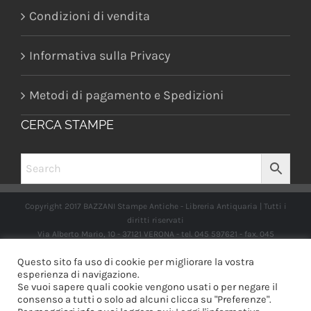
Condizioni di vendita
Informativa sulla Privacy
Metodi di pagamento e Spedizioni
CERCA STAMPE
Copyright 2017 BAZZANI Stampe Antiche - Libreria Antiquaria | Tutti i
diritti riservati
Via Alberto Mario, 10 - 37121 VERONA - tel. 045 597621 - fax. 045
2597662 -
info@libreriabazzanistampeantiche.com
P.iva:
Questo sito fa uso di cookie per migliorare la vostra
IT03989970235
esperienza di navigazione.
Se vuoi sapere quali cookie vengono usati o per negare il
consenso a tutti o solo ad alcuni clicca su "Preferenze".