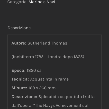
Categoria:
Marine e Navi
31st
1798
quantità
Descrizione
Autore:
Sutherland Thomas
(Inghilterra 1785 – Londra dopo 1825)
Epoca:
1820 ca
Tecnica:
Acquatinta in rame
Misure:
168 x 266 mm
Descrizione:
Splendida acquatinta tratta
dall’opera: “The Navys Achievements of