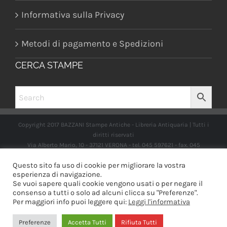
Informativa sulla Privacy
Metodi di pagamento e Spedizioni
CERCA STAMPE
Copyright 2017 BAZZANI Stampe Antiche - Libreria Antiquaria | Tutti i
diritti riservati
Via Alberto Mario, 10 - 37121 VERONA - tel. 045 597621 - fax. 045
2597662 -
info@libreriabazzanistampeantiche.com
P.iva:
Questo sito fa uso di cookie per migliorare la vostra
IT03989970235
esperienza di navigazione.
Se vuoi sapere quali cookie vengono usati o per negare il
consenso a tutti o solo ad alcuni clicca su "Preferenze".
Per maggiori info puoi leggere qui:
Leggi l'informativa
Facebook
Instagram
Preferenze
Accetta Tutti
Rifiuta Tutti