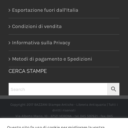
Esportazione fuori dall’Italia
Condizioni di vendita
Informativa sulla Privacy
Metodi di pagamento e Spedizioni
CERCA STAMPE
Copyright 2017 BAZZANI Stampe Antiche - Libreria Antiquaria | Tutti i
diritti riservati
Via Alberto Mario, 10 - 37121 VERONA - tel. 045 597621 - fax. 045
2597662 -
info@libreriabazzanistampeantiche.com
P.iva:
Questo sito fa uso di cookie per migliorare la vostra
IT03989970235