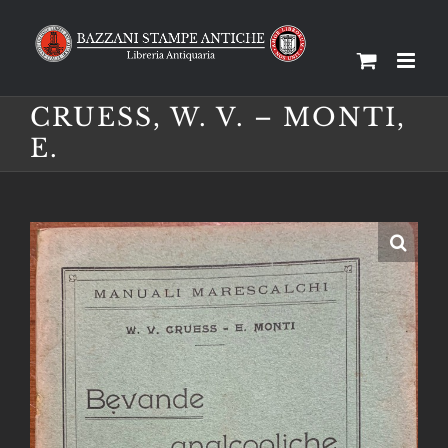
Salta
al
contenuto
CRUESS, W. V. – MONTI,
E.