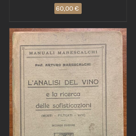
60,00
€
AGGIUNGI AL CARRELLO
/
DETTAGLI