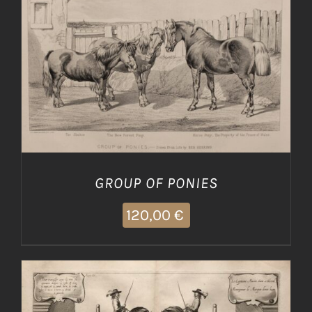
AGGIUNGI AL CARRELLO
/
DETTAGLI
GROUP OF PONIES
120,00
€