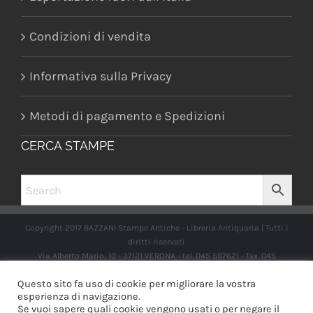
Condizioni di vendita
Informativa sulla Privacy
Metodi di pagamento e Spedizioni
CERCA STAMPE
Copyright 2017 BAZZANI Stampe Antiche - Libreria Antiquaria | Tutti i
diritti riservati
Via Alberto Mario, 10 - 37121 VERONA - tel. 045 597621 - fax. 045
2597662 -
info@libreriabazzanistampeantiche.com
P.iva:
Questo sito fa uso di cookie per migliorare la vostra
IT03989970235
esperienza di navigazione.
Se vuoi sapere quali cookie vengono usati o per negare il