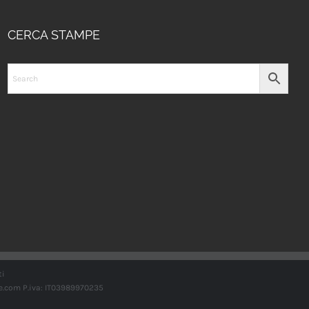
CERCA STAMPE
ti
e.com
P.iva: IT03989970235