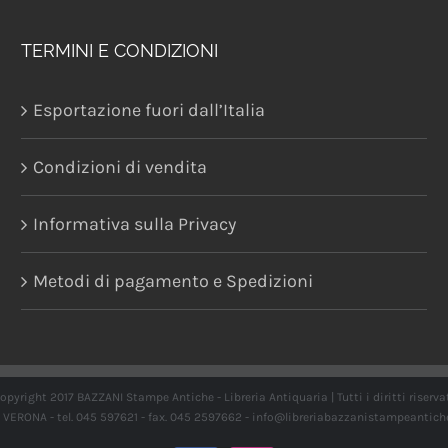
TERMINI E CONDIZIONI
Esportazione fuori dall’Italia
Condizioni di vendita
Informativa sulla Privacy
Metodi di pagamento e Spedizioni
opyright 2017 BAZZANI Stampe Antiche - Libreria Antiquaria | Tutti i diritti riserva
21 VERONA - tel. 045 597621 - fax. 045 2597662 -
info@libreriabazzanistampeantich