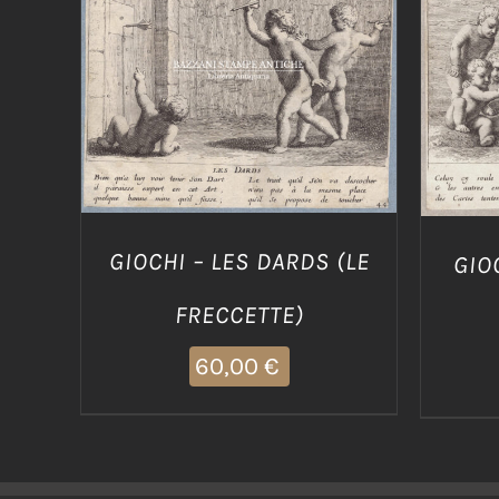
AGGIUNGI AL CARRELLO
/
AGG
DETTAGLI
GIOCHI – LES DARDS (LE
GIOC
FRECCETTE)
60,00
€