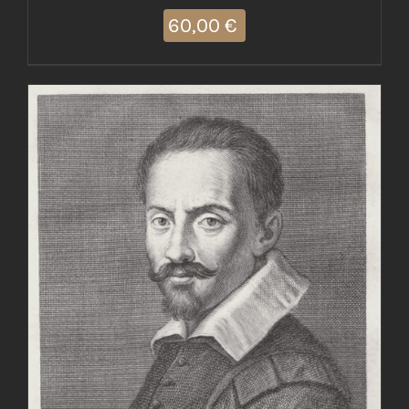
60,00
€
AGGIUNGI AL CARRELLO
/
DETTAGLI