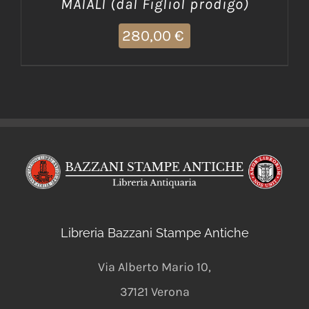
MAIALI (dal Figliol prodigo)
280,00
€
Libreria Bazzani Stampe Antiche
Via Alberto Mario 10
,
37121
Verona