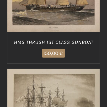
HMS THRUSH 1ST CLASS GUNBOAT
150,00
€
AGGIUNGI AL CARRELLO
/
DETTAGLI