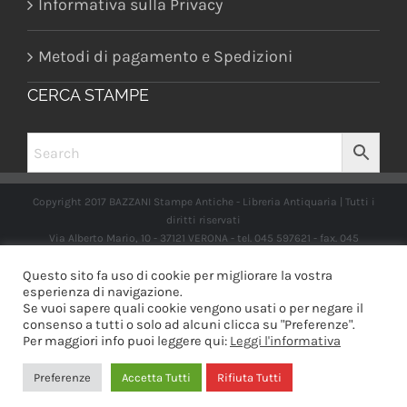
Informativa sulla Privacy
Metodi di pagamento e Spedizioni
CERCA STAMPE
Copyright 2017 BAZZANI Stampe Antiche - Libreria Antiquaria | Tutti i
diritti riservati
Via Alberto Mario, 10 - 37121 VERONA - tel. 045 597621 - fax. 045
2597662 -
info@libreriabazzanistampeantiche.com
P.iva:
Questo sito fa uso di cookie per migliorare la vostra
IT03989970235
esperienza di navigazione.
Se vuoi sapere quali cookie vengono usati o per negare il
consenso a tutti o solo ad alcuni clicca su "Preferenze".
Per maggiori info puoi leggere qui:
Leggi l'informativa
Facebook
Instagram
Preferenze
Accetta Tutti
Rifiuta Tutti