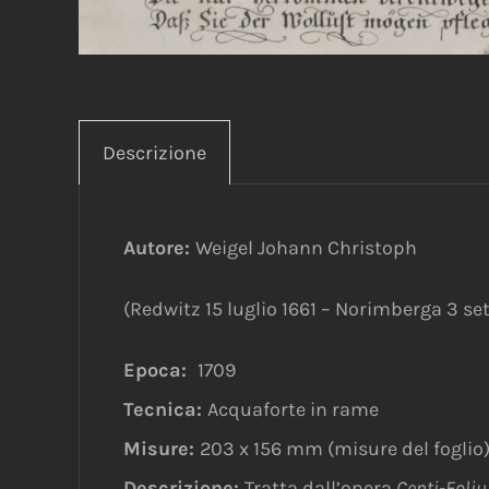
Descrizione
Autore:
Weigel Johann Christoph
(Redwitz 15 luglio 1661 – Norimberga 3 se
Epoca:
1709
Tecnica:
Acquaforte in rame
Misure:
203 x 156 mm (misure del foglio
Descrizione:
Tratta dall’opera
Centi-Foli