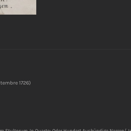
ttembre 1726)
)
um Stultorum Jn Quarto: Oder Hundert Ausbündige Narren/ Jn