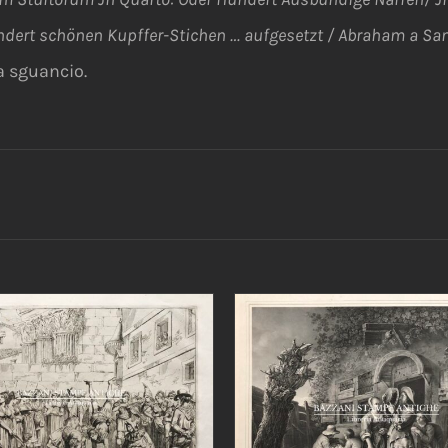
dert schönen Kupffer-Stichen … aufgesetzt / Abraham a Sanc
a sguancio.
IUNGI AL CARRELLO
/
AGGIUNGI AL CARRELLO
DETTAGLI
DETTAGLI