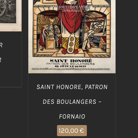
AGGIUNGI AL CARRELLO
/
DETTAGLI
R
R
SAINT HONORE, PATRON
DES BOULANGERS –
FORNAIO
120,00
€