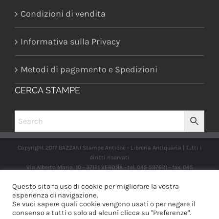
Condizioni di vendita
Informativa sulla Privacy
Metodi di pagamento e Spedizioni
CERCA STAMPE
Copyright 2017 BAZZANI Stampe Antiche - Libreria Antiquaria | Tutti i
diritti riservati
Via Alberto Mario, 10 - 37121 VERONA - tel. 045 597621 - fax. 045
2597662 -
info@libreriabazzanistampeantiche.com
P.iva:
Questo sito fa uso di cookie per migliorare la vostra
IT03989970235
esperienza di navigazione.
Se vuoi sapere quali cookie vengono usati o per negare il
consenso a tutti o solo ad alcuni clicca su "Preferenze".