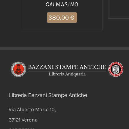
CALMASINO
380,00
€
Libreria Bazzani Stampe Antiche
Via Alberto Mario 10
,
37121
Verona