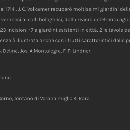
714 , J. C. Volkamer recuperò moltissimi giardini delle
veronesi ai colli bolognesi, dalla riviera del Brenta agl
 incisioni : 7 a giardini esistenti in città, 2 le tavole p
nza è illustrata anche con i frutti caratteristici delle 
C. Deline, Jos. A Montalegre, F. P. Lindner.
 mano
l Corno; lontano di Verona miglia 4. Rara.