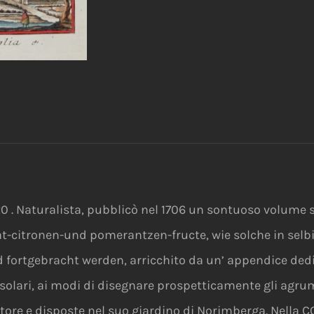
0 . Naturalista, pubblicò nel 1706 un sontuoso volume 
at-citronen-und pomerantzen-fructe, wie solche in sel
 fortgebracht werden, arricchito da un’ appendice dedic
solari, ai modi di disegnare prospetticamente gli agrum
Autore e disposte nel suo giardino di Norimberga. Ne