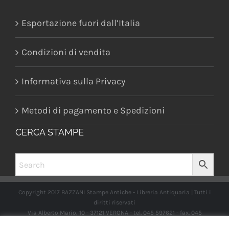
Esportazione fuori dall’Italia
Condizioni di vendita
Informativa sulla Privacy
Metodi di pagamento e Spedizioni
CERCA STAMPE
Copyright 2017 BAZZANI Stampe Antiche - Libreria Antiquaria | Tutti i
diritti riservati
Via Alberto Mario, 10 - 37121 VERONA - tel. 045 597621 - fax. 045
2597662 -
info@libreriabazzanistampeantiche.com
P.iva: