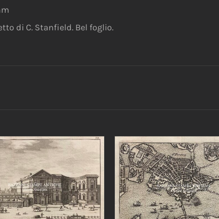
 mm
to di C. Stanfield. Bel foglio.
IUNGI AL CARRELLO
/
AGGIUNGI AL CARRELLO
DETTAGLI
DETTAGLI