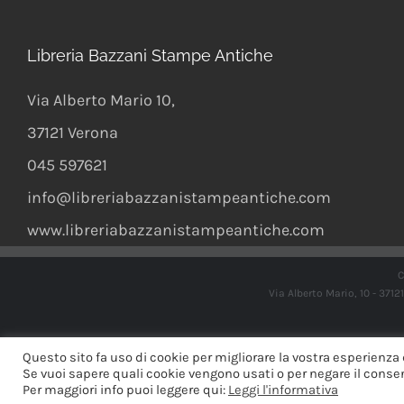
Libreria Bazzani Stampe Antiche
Via Alberto Mario 10
,
37121
Verona
045 597621
info@libreriabazzanistampeantiche.com
www.libreriabazzanistampeantiche.com
C
Via Alberto Mario, 10 - 371
Questo sito fa uso di cookie per migliorare la vostra esperienza 
Se vuoi sapere quali cookie vengono usati o per negare il consens
Per maggiori info puoi leggere qui:
Leggi l'informativa