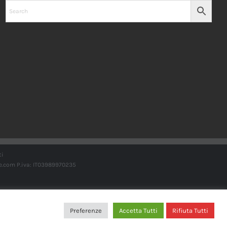
ti
e.com
P.iva: IT03989970235
Preferenze
Accetta Tutti
Rifiuta Tutti