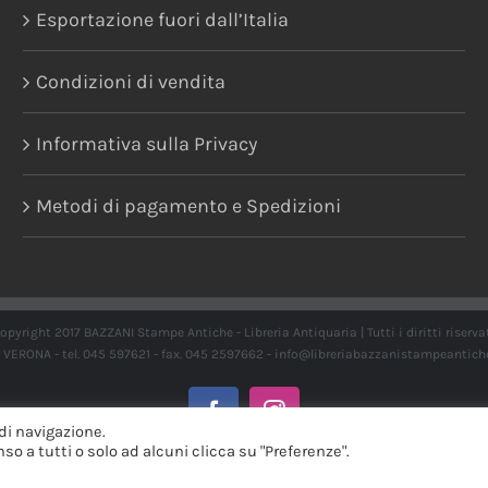
Esportazione fuori dall’Italia
Condizioni di vendita
Informativa sulla Privacy
Metodi di pagamento e Spedizioni
opyright 2017 BAZZANI Stampe Antiche - Libreria Antiquaria | Tutti i diritti riserva
21 VERONA - tel. 045 597621 - fax. 045 2597662 -
info@libreriabazzanistampeantich
Facebook
Instagram
di navigazione.
o a tutti o solo ad alcuni clicca su "Preferenze".