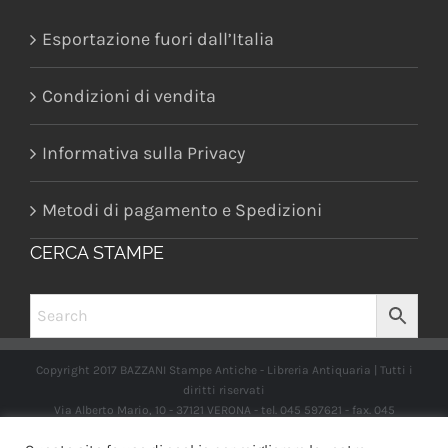
Esportazione fuori dall’Italia
Condizioni di vendita
Informativa sulla Privacy
Metodi di pagamento e Spedizioni
CERCA STAMPE
Copyright 2017 BAZZANI Stampe Antiche - Libreria Antiquaria | Tutti i
diritti riservati
Via Alberto Mario, 10 - 37121 VERONA - tel. 045 597621 - fax. 045
2597662 -
info@libreriabazzanistampeantiche.com
P.iva: