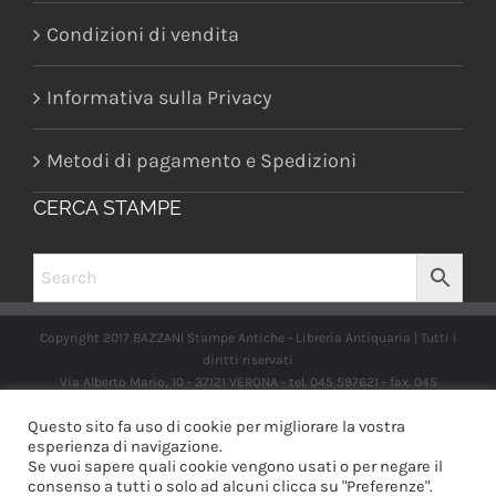
Condizioni di vendita
Informativa sulla Privacy
Metodi di pagamento e Spedizioni
CERCA STAMPE
Copyright 2017 BAZZANI Stampe Antiche - Libreria Antiquaria | Tutti i
diritti riservati
Via Alberto Mario, 10 - 37121 VERONA - tel. 045 597621 - fax. 045
2597662 -
info@libreriabazzanistampeantiche.com
P.iva:
Questo sito fa uso di cookie per migliorare la vostra
IT03989970235
esperienza di navigazione.
Se vuoi sapere quali cookie vengono usati o per negare il
consenso a tutti o solo ad alcuni clicca su "Preferenze".