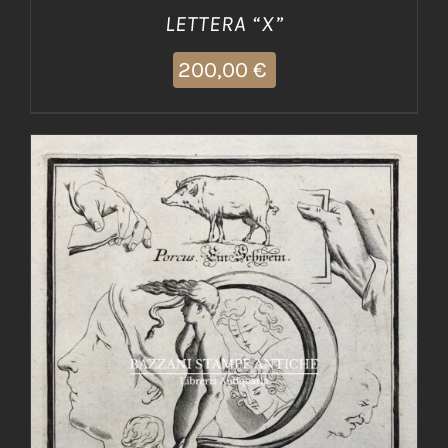
LETTERA “X”
200,00
€
AGGIUNGI AL CARRELLO
/
DETTAGLI