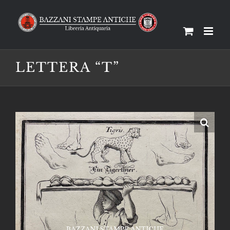
Salta
al
contenuto
LETTERA “T”