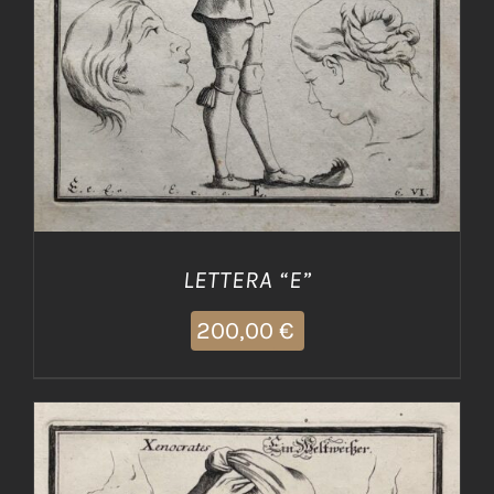
LETTERA “E”
200,00
€