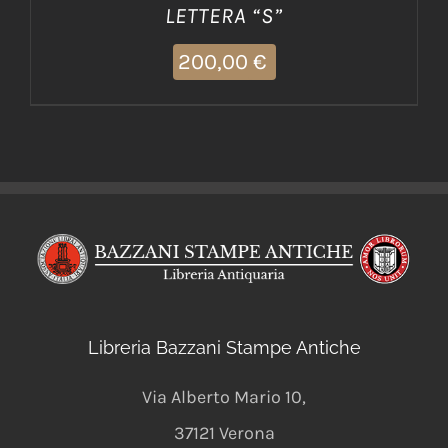
LETTERA “S”
200,00
€
Libreria Bazzani Stampe Antiche
Via Alberto Mario 10
,
37121
Verona