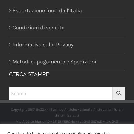
Esportazione fuori dall’Italia
Condizioni di vendita
Informativa sulla Privacy
Metodi di pagamento e Spedizioni
CERCA STAMPE
Copyright 2017 BAZZANI Stampe Antiche - Libreria Antiquaria | Tutti i
diritti riservati
Via Alberto Mario, 10 - 37121 VERONA - tel. 045 597621 - fax. 045
2597662 -
info@libreriabazzanistampeantiche.com
P.iva:
Questo sito fa uso di cookie per migliorare la vostra
IT03989970235