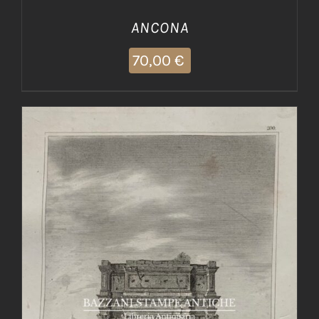
ANCONA
70,00
€