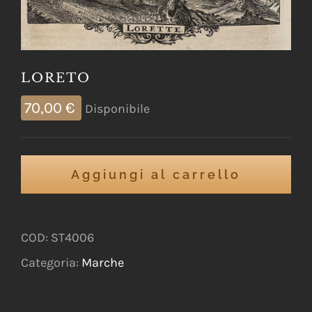
LORETO
70,00
€
Disponibile
Aggiungi al carrello
COD:
ST4006
Categoria:
Marche