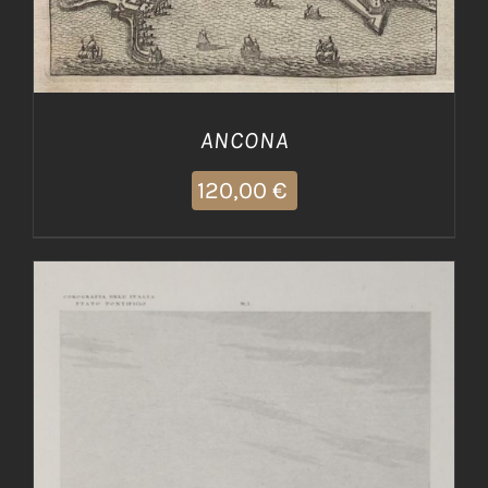
ANCONA
120,00
€