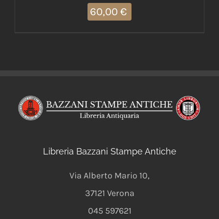
60,00
€
Libreria Bazzani Stampe Antiche
Via Alberto Mario 10
,
37121
Verona
045 597621