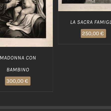
DETTAGLI
LA SACRA FAMIGL
250,00
€
MADONNA CON
BAMBINO
300,00
€