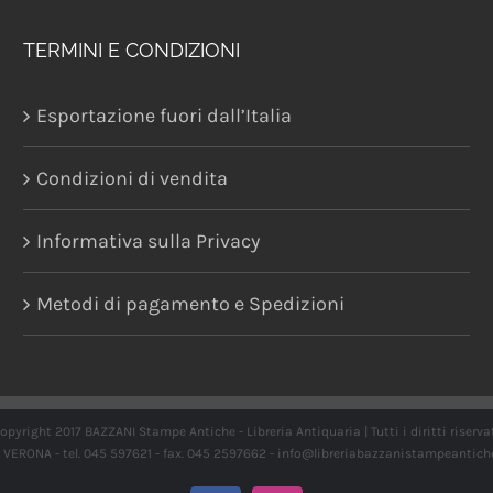
TERMINI E CONDIZIONI
Esportazione fuori dall’Italia
Condizioni di vendita
Informativa sulla Privacy
Metodi di pagamento e Spedizioni
opyright 2017 BAZZANI Stampe Antiche - Libreria Antiquaria | Tutti i diritti riserva
21 VERONA - tel. 045 597621 - fax. 045 2597662 -
info@libreriabazzanistampeantich