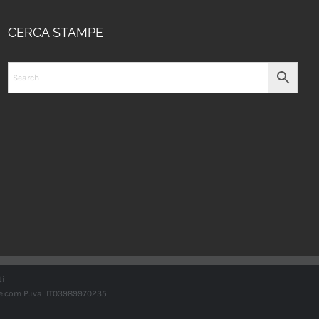
CERCA STAMPE
ti
e.com
P.iva: IT03989970235