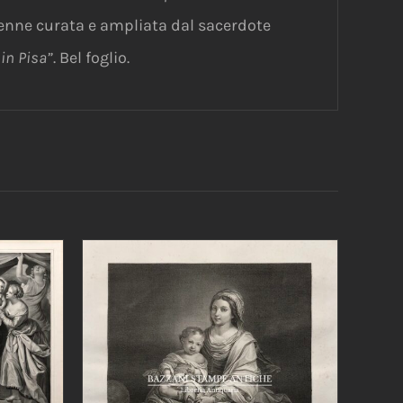
enne curata e ampliata dal sacerdote
in Pisa”
. Bel foglio.
/
AGGIUNGI AL CARRELLO
/