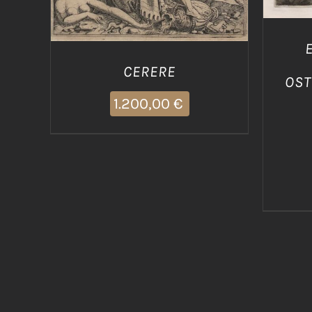
CERERE
OST
1.200,00
€