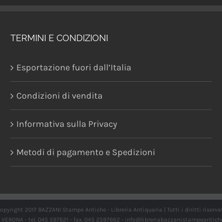
TERMINI E CONDIZIONI
Esportazione fuori dall’Italia
Condizioni di vendita
Informativa sulla Privacy
Metodi di pagamento e Spedizioni
opyright 2017 BAZZANI Stampe Antiche - Libreria Antiquaria | Tutti i diritti riserva
21 VERONA - tel. 045 597621 - fax. 045 2597662 -
info@libreriabazzanistampeantich