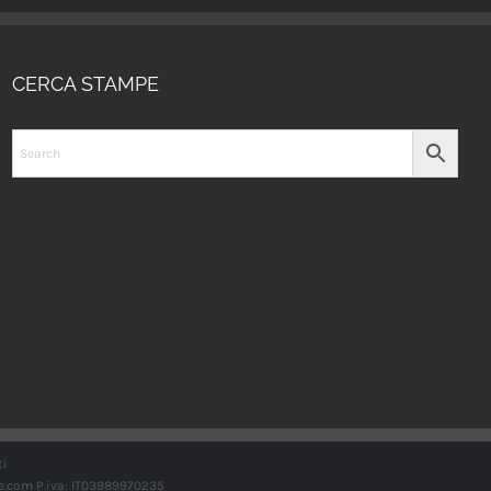
CERCA STAMPE
ti
e.com
P.iva: IT03989970235