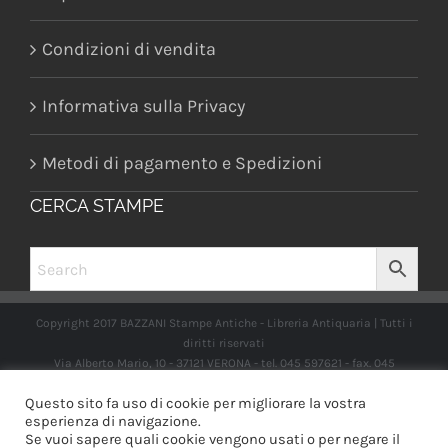
Condizioni di vendita
Informativa sulla Privacy
Metodi di pagamento e Spedizioni
CERCA STAMPE
Copyright 2017 BAZZANI Stampe Antiche - Libreria Antiquaria | Tutti i
diritti riservati
Via Alberto Mario, 10 - 37121 VERONA - tel. 045 597621 - fax. 045
2597662 -
info@libreriabazzanistampeantiche.com
P.iva:
Questo sito fa uso di cookie per migliorare la vostra
IT03989970235
esperienza di navigazione.
Se vuoi sapere quali cookie vengono usati o per negare il