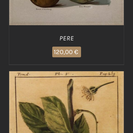
PERE
120,00
€