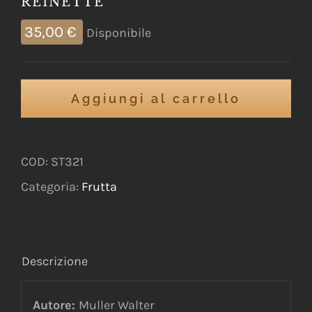
REINETTE
35,00
€
Disponibile
Aggiungi al carrello
COD:
ST321
Categoria:
Frutta
Descrizione
Autore:
Muller Walter