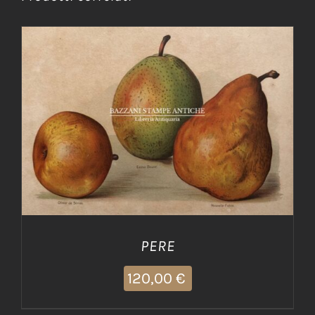
AGGIUNGI AL CARRELLO
/
DETTAGLI
PERE
120,00
€