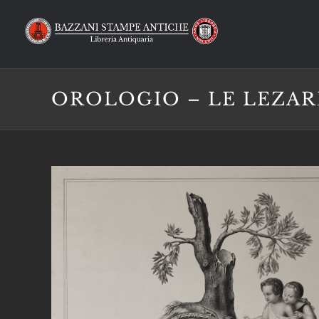
Salta
al
contenuto
OROLOGIO – LE LEZA