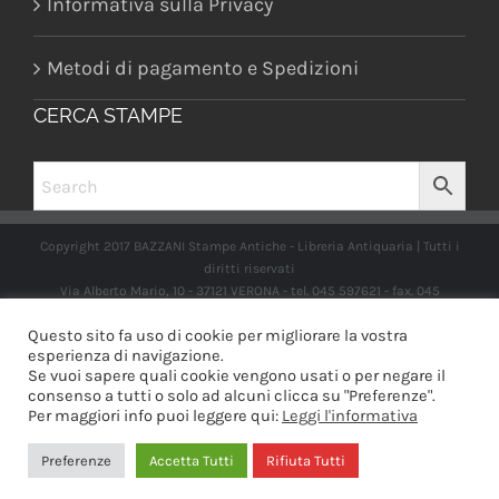
Informativa sulla Privacy
Metodi di pagamento e Spedizioni
CERCA STAMPE
Copyright 2017 BAZZANI Stampe Antiche - Libreria Antiquaria | Tutti i
diritti riservati
Via Alberto Mario, 10 - 37121 VERONA - tel. 045 597621 - fax. 045
2597662 -
info@libreriabazzanistampeantiche.com
P.iva:
Questo sito fa uso di cookie per migliorare la vostra
IT03989970235
esperienza di navigazione.
Se vuoi sapere quali cookie vengono usati o per negare il
consenso a tutti o solo ad alcuni clicca su "Preferenze".
Per maggiori info puoi leggere qui:
Leggi l'informativa
Facebook
Instagram
Preferenze
Accetta Tutti
Rifiuta Tutti