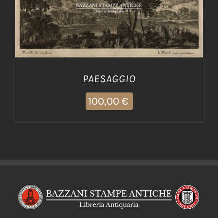
AGGIUNGI AL CARRELLO
/
DETTAGLI
PAESAGGIO
100,00
€