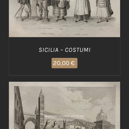
AGGIUNGI AL CARRELLO
/
DETTAGLI
SICILIA – COSTUMI
20,00
€
AGGIUNGI AL CARRELLO
/
DETTAGLI