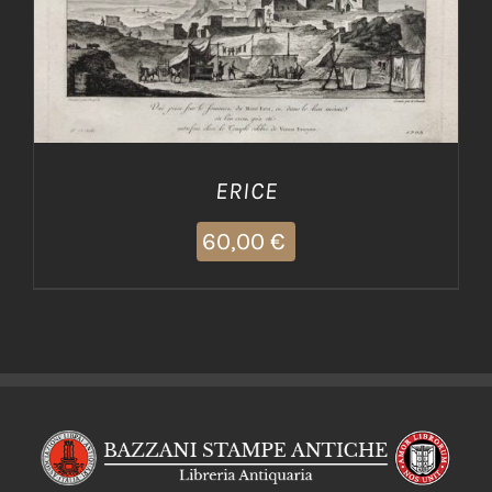
ERICE
60,00
€